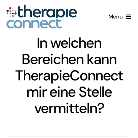
Zum
Inhalt
Menu
springen
Für Therapeuten
In welchen
Für Einrichtungen
Bereichen kann
TherapieConnect
Über Uns
mir eine Stelle
vermitteln?